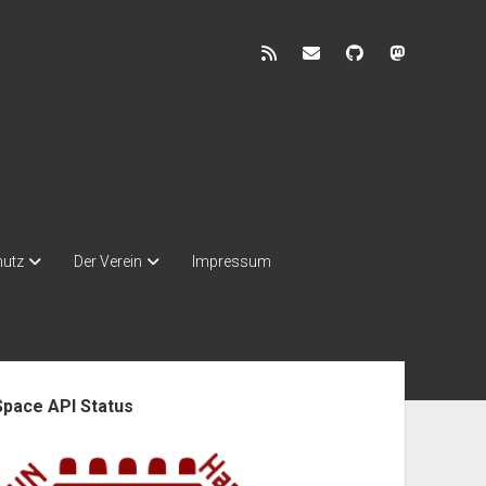
rss
discuss@lists.unhb.d
github
mastodon
hutz
Der Verein
Impressum
enleiste
Space API Status