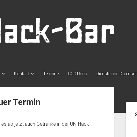
Kontakt
Termine
CCC Unna
Dienste und Datensc
euer Termin
Seit
es ab jetzt auch Getränke in der UN-Hack-