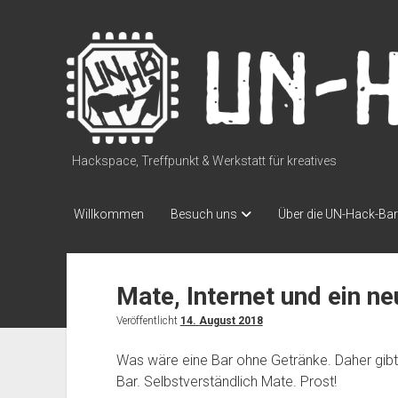
UN-
Hack-
Bar
Hackspace, Treffpunkt & Werkstatt für kreatives
Willkommen
Besuch uns
Über die UN-Hack-Bar
Mate, Internet und ein n
Veröffentlicht
14. August 2018
Was wäre eine Bar ohne Getränke. Daher gibt 
Bar. Selbstverständlich Mate. Prost!