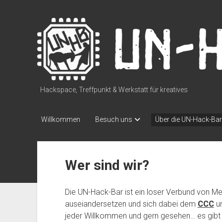
UN-
Hack-
Bar
Hackspace, Treffpunkt & Werkstatt für kreatives
Willkommen
Besuch uns
Über die UN-Hack-Bar
Wer sind wir?
Die UN-Hack-Bar ist ein loser Verbund von Me
auseiandersetzen und sich dabei dem
CCC
un
jeder Willkommen und gern gesehen… es gibt