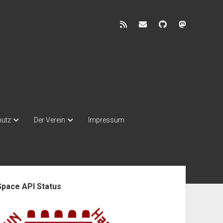
rss
discuss@lists.unhb.d
github
mastodon
hutz
Der Verein
Impressum
enleiste
Space API Status