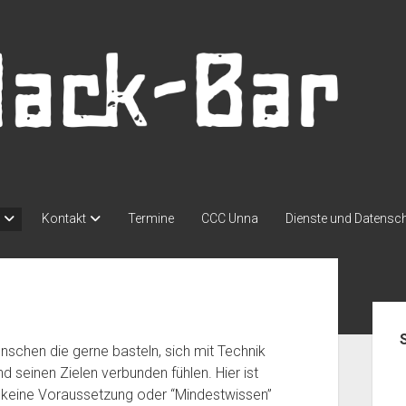
Kontakt
Termine
CCC Unna
Dienste und Datensc
Seit
nschen die gerne basteln, sich mit Technik
d seinen Zielen verbunden fühlen. Hier ist
 keine Voraussetzung oder “Mindestwissen”