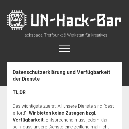
UN-
Hack-
Bar
Hackspace, Treffpunkt & Werkstatt für kreatives
open
menu
rss
discuss@lists.unhb.de
github
mastodon
Datenschutzerklärung und Verfügbarkeit
der Dienste
Willkommen
open
Besuch uns
TL;DR
dropdown
Space Status – Offen/Geschlossen
open
Über die UN-Hack-Bar
menu
dropdown
Das wichtigste zuerst: All unsere Dienste sind “best
Anreise zum Space
Wer sind wir?
open
Kontakt
menu
efford”.
Wir bieten keine Zusagen bzgl.
dropdown
Tour durch den Hackspace
Chat und Instant Messaging
Termine
menu
Verfügbarkeit.
Entsprechend muss jedem klar
Tour durch den Hackspace (360°)
sein, dass unsere Dienste eine zeitlang mal nicht
Social Media
CCC Unna