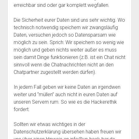
erreichbar sind oder gar komplett wegfallen.
Mailingliste
open
Dienste und Datenschutz
dropdown
Telefon
Webservices
open
Der Verein
menu
Die Sicherheit eurer Daten sind uns sehr wichtig. Wo
dropdown
technisch notwendig speichern wir zwangsläufig
Datenschutzerklärung und Verfügbarkeit der Dienste
Satzung
Impressum
menu
Daten, versuchen jedoch so Datensparsam wie
Beitragsordnung
möglich zu sein. Sprich: Wir speichern so wenig wie
(Förder)Mitglied werden
möglich und geben nichts weiter außer es muss
sein damit Dinge funktionieren (z.B. ist ein Chat nicht
Spenden
sinnvoll wenn die Chatnachrichten nicht an den
Chatpartner zugestellt werden dürfen).
In jedem Fall geben wir keine Daten an irgendwen
weiter und “müllen” auch nicht in euren Daten auf
unseren Servern rum. So wie es die Hackerethik
fordert.
Sollten wir etwas wichtiges in der
Datenschutzerklärung übersehen haben freuen wir