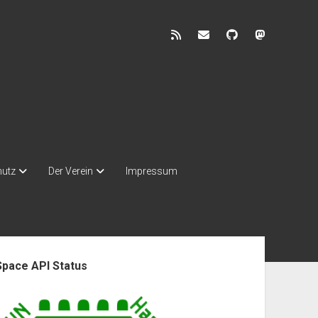
rss
discuss@lists.unhb.d
github
mastodon
hutz
Der Verein
Impressum
enleiste
Space API Status