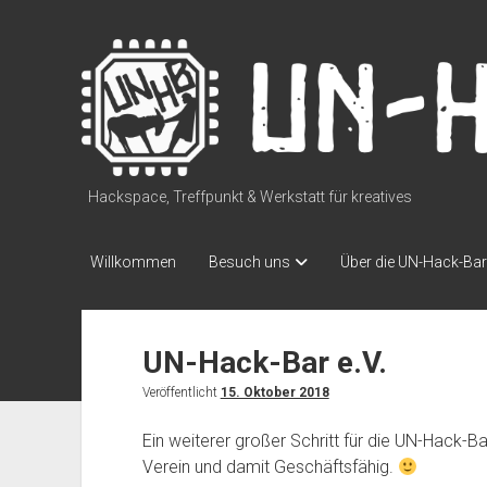
UN-
Hack-
Bar
Hackspace, Treffpunkt & Werkstatt für kreatives
Willkommen
Besuch uns
Über die UN-Hack-Bar
UN-Hack-Bar e.V.
Veröffentlicht
15. Oktober 2018
Ein weiterer großer Schritt für die UN-Hack-Bar
Verein und damit Geschäftsfähig.