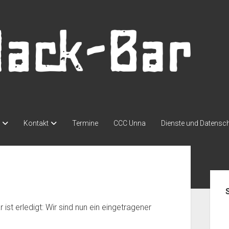
Kontakt
Termine
CCC Unna
Dienste und Datensc
Seit
 ist erledigt: Wir sind nun ein eingetragener