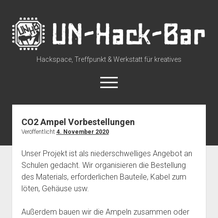
UN-
Hack-
Bar
Hackspace, Treffpunkt & Werkstatt für kreatives
open
menu
rss
discuss@lists.unhb.de
github
mastodon
CO2 Ampel Vorbestellungen
Veröffentlicht
4. November 2020
Willkommen
open
Besuch uns
Unser Projekt ist als niederschwelliges Angebot an
dropdown
Schulen gedacht. Wir organisieren die Bestellung
Space Status – Offen/Geschlossen
open
Über die UN-Hack-Bar
menu
dropdown
des Materials, erforderlichen Bauteile, Kabel zum
Anreise zum Space
Wer sind wir?
open
Kontakt
menu
löten, Gehäuse usw.
dropdown
Tour durch den Hackspace
Chat und Instant Messaging
Termine
menu
Außerdem bauen wir die Ampeln zusammen oder
Tour durch den Hackspace (360°)
Social Media
CCC Unna