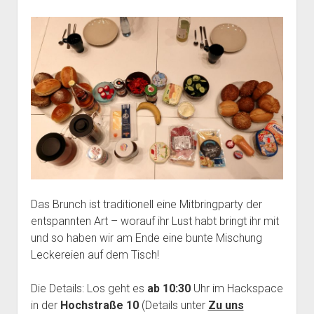
Mailingliste
open
Dienste und Datenschutz
dropdown
Telefon
Webservices
open
Der Verein
menu
dropdown
Datenschutzerklärung und Verfügbarkeit der Dienste
Satzung
Impressum
menu
Beitragsordnung
(Förder)Mitglied werden
Spenden
Das Brunch ist traditionell eine Mitbringparty der
entspannten Art – worauf ihr Lust habt bringt ihr mit
und so haben wir am Ende eine bunte Mischung
Leckereien auf dem Tisch!
Die Details: Los geht es
ab 10:30
Uhr im Hackspace
in der
Hochstraße 10
(Details unter
Zu uns