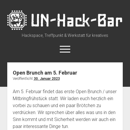
UN-
Hack-
Bar
Hackspace, Treffpunkt & Werkstatt für kreatives
open
menu
rss
discuss@lists.unhb.de
github
mastodon
Open Brunch am 5. Februar
Veröffentlicht
30. Januar 2023
Willkommen
open
Besuch uns
Am 5. Februar findet das erste Open Brunch / unser
dropdown
Mitbringfrühstück statt. Wir laden euch herzlich ein
Space Status – Offen/Geschlossen
open
Über die UN-Hack-Bar
menu
dropdown
vorbei zu schauen und ein paar Brötchen zu
Anreise zum Space
Wer sind wir?
open
Kontakt
menu
verdrücken. Wir sprechen über alles was uns in den
dropdown
Tour durch den Hackspace
Chat und Instant Messaging
Termine
Sinn kommt und mit Sicherheit werden wir auch ein
menu
paar interessante Dinge tun.
Tour durch den Hackspace (360°)
Social Media
CCC Unna