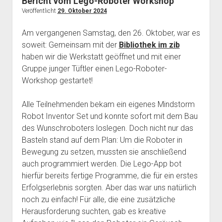
Bericht vom Lego-Roboter Workshop
Veröffentlicht
29. Oktober 2024
Mailingliste
open
Dienste und Datenschutz
dropdown
Telefon
Webservices
open
Der Verein
menu
Am vergangenen Samstag, den 26. Oktober, war es
dropdown
soweit: Gemeinsam mit der
Bibliothek im zib
Datenschutzerklärung und Verfügbarkeit der Dienste
Satzung
Impressum
menu
haben wir die Werkstatt geöffnet und mit einer
Beitragsordnung
Gruppe junger Tüftler einen Lego-Roboter-
(Förder)Mitglied werden
Workshop gestartet!
Spenden
Alle Teilnehmenden bekam ein eigenes Mindstorm
Robot Inventor Set und konnte sofort mit dem Bau
des Wunschroboters loslegen. Doch nicht nur das
Basteln stand auf dem Plan: Um die Roboter in
Bewegung zu setzen, mussten sie anschließend
auch programmiert werden. Die Lego-App bot
hierfür bereits fertige Programme, die für ein erstes
Erfolgserlebnis sorgten. Aber das war uns natürlich
noch zu einfach! Für alle, die eine zusätzliche
Herausforderung suchten, gab es kreative