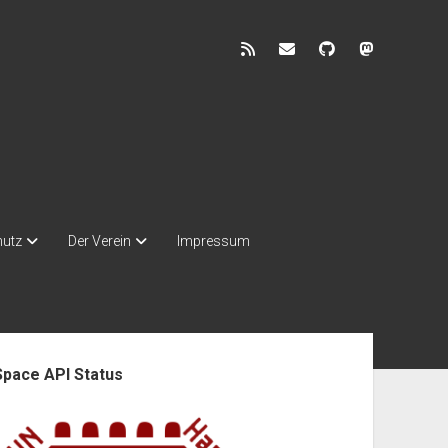
rss
discuss@lists.unhb.d
github
mastodon
hutz
Der Verein
Impressum
enleiste
Space API Status