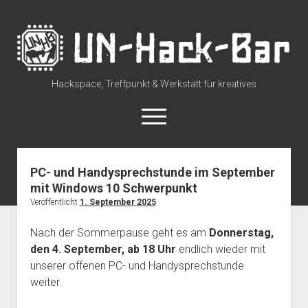
UN-
Hack-
Bar
Hackspace, Treffpunkt & Werkstatt für kreatives
open
menu
rss
discuss@lists.unhb.de
github
mastodon
PC- und Handysprechstunde im September
mit Windows 10 Schwerpunkt
Willkommen
Veröffentlicht
1. September 2025
open
Besuch uns
dropdown
Nach der Sommerpause geht es am
Donnerstag,
Space Status – Offen/Geschlossen
open
Über die UN-Hack-Bar
menu
dropdown
den 4. September, ab 18 Uhr
endlich wieder mit
Anreise zum Space
Wer sind wir?
open
Kontakt
menu
unserer offenen PC- und Handysprechstunde
dropdown
Tour durch den Hackspace
Chat und Instant Messaging
weiter.
Termine
menu
Tour durch den Hackspace (360°)
Social Media
CCC Unna