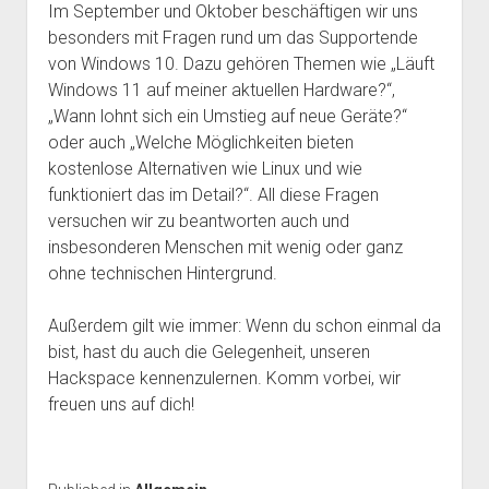
Im September und Oktober beschäftigen wir uns
Mailingliste
open
Dienste und Datenschutz
besonders mit Fragen rund um das Supportende
dropdown
Telefon
von Windows 10. Dazu gehören Themen wie „Läuft
Webservices
open
Der Verein
menu
dropdown
Windows 11 auf meiner aktuellen Hardware?“,
Datenschutzerklärung und Verfügbarkeit der Dienste
Satzung
Impressum
menu
„Wann lohnt sich ein Umstieg auf neue Geräte?“
Beitragsordnung
oder auch „Welche Möglichkeiten bieten
kostenlose Alternativen wie Linux und wie
(Förder)Mitglied werden
funktioniert das im Detail?“. All diese Fragen
Spenden
versuchen wir zu beantworten auch und
insbesonderen Menschen mit wenig oder ganz
ohne technischen Hintergrund.
Außerdem gilt wie immer: Wenn du schon einmal da
bist, hast du auch die Gelegenheit, unseren
Hackspace kennenzulernen. Komm vorbei, wir
freuen uns auf dich!