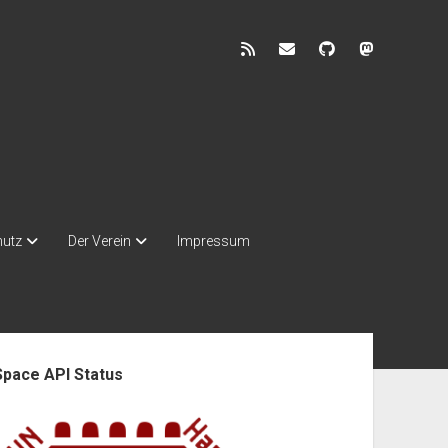
rss
discuss@lists.unhb.d
github
mastodon
hutz
Der Verein
Impressum
enleiste
Space API Status