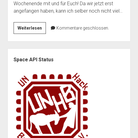
Wochenende mit und für Euch! Da wir jetzt erst
Mailingliste
open
Dienste und Datenschutz
angefangen haben, kann ich selber noch nicht viel…
dropdown
Telefon
Webservices
open
Der Verein
menu
dropdown
Datenschutzerklärung und Verfügbarkeit der Dienste
Wir
Weiterlesen
Kommentare geschlossen.
Satzung
Impressum
menu
planen
Beitragsordnung
ein
(Förder)Mitglied werden
Event!!!
Seitenleiste
Spenden
Space API Status