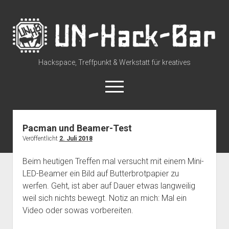
UN-
Hack-
Bar
Hackspace, Treffpunkt & Werkstatt für kreatives
open
menu
rss
discuss@lists.unhb.de
github
mastodon
Pacman und Beamer-Test
Veröffentlicht
2. Juli 2018
Willkommen
open
Besuch uns
Beim heutigen Treffen mal versucht mit einem Mini-
dropdown
LED-Beamer ein Bild auf Butterbrotpapier zu
Space Status – Offen/Geschlossen
open
Über die UN-Hack-Bar
menu
dropdown
werfen. Geht, ist aber auf Dauer etwas langweilig
Anreise zum Space
Wer sind wir?
open
Kontakt
menu
weil sich nichts bewegt. Notiz an mich: Mal ein
dropdown
Tour durch den Hackspace
Chat und Instant Messaging
Termine
Video oder sowas vorbereiten.
menu
Tour durch den Hackspace (360°)
Social Media
CCC Unna