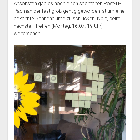
Ansonsten gab es noch einen spontanen Post-IT-
Mailingliste
open
Dienste und Datenschutz
Pacman der fast groß genug geworden ist um eine
dropdown
Telefon
bekannte Sonnenblume zu schlucken. Naja, beim
Webservices
open
Der Verein
menu
dropdown
nächsten Treffen (Montag, 16.07. 19 Uhr)
Datenschutzerklärung und Verfügbarkeit der Dienste
Satzung
Impressum
menu
weitersehen…
Beitragsordnung
(Förder)Mitglied werden
Spenden