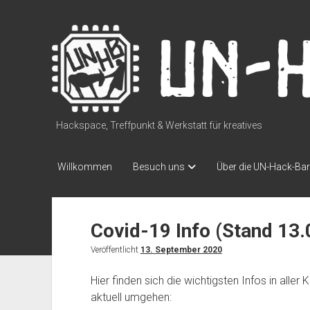
UN-
Hack-
Bar
Hackspace, Treffpunkt & Werkstatt für kreatives
Willkommen
Besuch uns
Über die UN-Hack-Bar
Covid-19 Info (Stand 13
Veröffentlicht
13. September 2020
Hier finden sich die wichtigsten Infos in alle
aktuell umgehen: