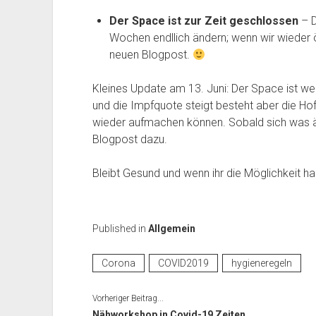
Der Space ist zur Zeit geschlossen
– D
Wochen endllich ändern; wenn wir wieder ö
neuen Blogpost.
Kleines Update am 13. Juni: Der Space ist wei
und die Impfquote steigt besteht aber die Hof
wieder aufmachen können. Sobald sich was änd
Blogpost dazu.
Bleibt Gesund und wenn ihr die Möglichkeit ha
Published in
Allgemein
Corona
COVID2019
hygieneregeln
Vorheriger Beitrag...
Nähworkshop in Covid-19 Zeiten