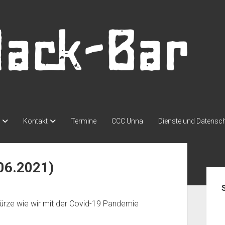
Kontakt
Termine
CCC Unna
Dienste und Datensc
.06.2021)
Seit
r Kürze wie wir mit der Covid-19 Pandemie