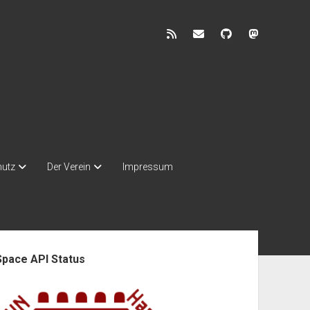
rss
discuss@lists.unhb.d
github
mastodon
hutz
Der Verein
Impressum
enleiste
Space API Status