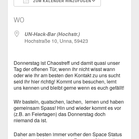
ZUM KALENDER HINZUFÜGEN
Mailingliste
open
Dienste und Datenschutz
ICS herunterladen
Google Kalen
dropdown
Telefon
Webservices
open
Der Verein
WO
menu
dropdown
Datenschutzerklärung und Verfügbarkeit der Dienste
Satzung
Impressum
menu
UN-Hack-Bar (Hochstr.)
Beitragsordnung
Hochstraße 10, Unna, 59423
(Förder)Mitglied werden
Spenden
Donnerstag ist Chaostreff und damit quasi unser
Tag der offenen Tür, wenn ihr nicht wisst wann
oder wie ihr am besten den Kontakt zu uns sucht
seid ihr hier richtig! Kommt uns besuchen, lernt
uns kennen und bleibt gerne wenn es euch gefällt!
Wir basteln, quatschen, lachen, lernen und haben
gemeinsam Spass! Hin und wieder kommt es vor
(z.B. an Feiertagen) das Donnerstag doch
niemand da ist.
Daher am besten immer vorher den Space Status