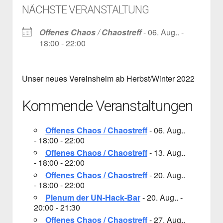
NÄCHSTE VERANSTALTUNG
Mailingliste
open
Dienste und Datenschutz
dropdown
Telefon
Webservices
open
Der Verein
menu
Offenes Chaos / Chaostreff
- 06. Aug.. -
dropdown
18:00 - 22:00
Datenschutzerklärung und Verfügbarkeit der Dienste
Satzung
Impressum
menu
Beitragsordnung
Unser neues Vereinsheim ab Herbst/Winter 2022
(Förder)Mitglied werden
Spenden
Kommende Veranstaltungen
Offenes Chaos / Chaostreff
- 06. Aug..
- 18:00 - 22:00
Offenes Chaos / Chaostreff
- 13. Aug..
- 18:00 - 22:00
Offenes Chaos / Chaostreff
- 20. Aug..
- 18:00 - 22:00
Plenum der UN-Hack-Bar
- 20. Aug.. -
20:00 - 21:30
Offenes Chaos / Chaostreff
- 27. Aug..