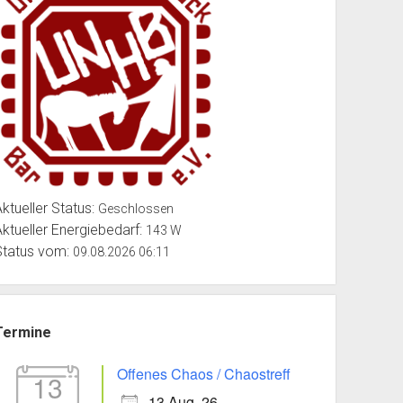
Office 365
Outlook Live
Aktueller Status:
Geschlossen
Aktueller Energiebedarf:
143 W
Status vom:
09.08.2026 06:11
Termine
Offenes Chaos / Chaostreff
13
13 Aug. 26