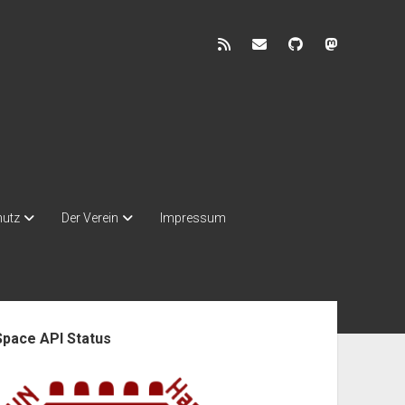
rss
discuss@lists.unhb.d
github
mastodon
hutz
Der Verein
Impressum
enleiste
Space API Status