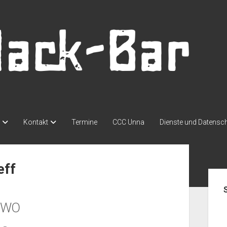
Kontakt
Termine
CCC Unna
Dienste und Datensc
eff
Seit
WO