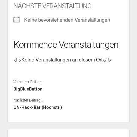
NÄCHSTE VERANSTALTUNG
Mailingliste
open
Dienste und Datenschutz
dropdown
Telefon
Webservices
open
Der Verein
menu
Keine bevorstehenden Veranstaltungen
dropdown
Datenschutzerklärung und Verfügbarkeit der Dienste
Satzung
Impressum
menu
Beitragsordnung
Kommende Veranstaltungen
(Förder)Mitglied werden
Spenden
<li>Keine Veranstaltungen an diesem Ort</li>
Vorheriger Beitrag...
BigBlueButton
Nächster Beitrag...
UN-Hack-Bar (Hochstr.)
Seitenleiste