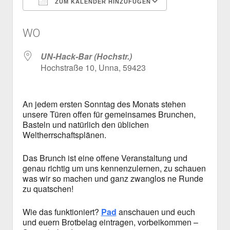
ZUM KALENDER HINZUFÜGEN
Mailingliste
open
Dienste und Datenschutz
ICS herunterladen
Google Kalen
dropdown
Telefon
Webservices
open
Der Verein
WO
menu
dropdown
Datenschutzerklärung und Verfügbarkeit der Dienste
Satzung
Impressum
menu
UN-Hack-Bar (Hochstr.)
Beitragsordnung
Hochstraße 10, Unna, 59423
(Förder)Mitglied werden
Spenden
An jedem ersten Sonntag des Monats stehen
unsere Türen offen für gemeinsames Brunchen,
Basteln und natürlich den üblichen
Weltherrschaftsplänen.
Das Brunch ist eine offene Veranstaltung und
genau richtig um uns kennenzulernen, zu schauen
was wir so machen und ganz zwanglos ne Runde
zu quatschen!
Wie das funktioniert?
Pad
anschauen und euch
und euern Brotbelag eintragen, vorbeikommen –