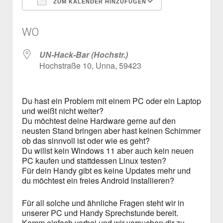
ZUM KALENDER HINZUFÜGEN
Mailingliste
open
Dienste und Datenschutz
ICS herunterladen
Google Kalen
dropdown
Telefon
Webservices
open
Der Verein
WO
menu
dropdown
Datenschutzerklärung und Verfügbarkeit der Dienste
Satzung
Impressum
menu
UN-Hack-Bar (Hochstr.)
Beitragsordnung
Hochstraße 10, Unna, 59423
(Förder)Mitglied werden
Spenden
Du hast ein Problem mit einem PC oder ein Laptop
und weißt nicht weiter?
Du möchtest deine Hardware gerne auf den
neusten Stand bringen aber hast keinen Schimmer
ob das sinnvoll ist oder wie es geht?
Du willst kein Windows 11 aber auch kein neuen
PC kaufen und stattdessen Linux testen?
Für dein Handy gibt es keine Updates mehr und
du möchtest ein freies Android installieren?
Für all solche und ähnliche Fragen steht wir in
unserer PC und Handy Sprechstunde bereit.
Komm einfach vorbei und wir versuchen dir zu