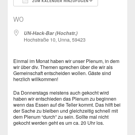
ZUM KALENDER HINZUFÜGEN
Mailingliste
open
Dienste und Datenschutz
ICS herunterladen
Google Kalen
dropdown
Telefon
Webservices
open
Der Verein
WO
menu
dropdown
Datenschutzerklärung und Verfügbarkeit der Dienste
Satzung
Impressum
menu
UN-Hack-Bar (Hochstr.)
Beitragsordnung
Hochstraße 10, Unna, 59423
(Förder)Mitglied werden
Spenden
Einmal im Monat haben wir unser Plenum, in dem
wir über div. Themen sprechen über die wir als
Gemeinschaft entscheiden wollen. Gäste sind
herzlich willkommen!
Da Donnerstags meistens auch gekocht wird
haben wir entschieden das Plenum zu beginnen
wenn das Essen auf die Teller kommt. Das hilft bei
der Sache zu bleiben und gleichzeitig schnell mit
dem Plenum “durch” zu sein. Sollte mal nicht
gekocht werden geht es um ca. 20 Uhr los.