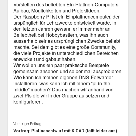
Vorstellen des beliebten Ein-Platinen-Computers.
Aufbau, Möglichkeiten und Projektideen.
Der Raspberry Pi ist ein EInplatinencomputer, der
u
rspünglich für Lehrzwecke entwickelt wurde. In
den letzten Jahren gewann er immer mehr an
B
eliebtheit bei Hobbybastlern, was ihn auch
ausserhalb seines ursprünglichen Zwecke beliebt
machte. Sei dem gibt
es
eine große Community,
die viele Projekte in unterschiedlichen Bereichen
entwickelt und gabaut haben.
Wir wollen uns ein paar praktische Beispiele
gemeinsam ansehen und
selber mal ausprobieren.
W
ie kann ich meinen eigenen
DNS-
Forwarder
installieren
, was kann ich
mit einem “pi-in-the-
middle” machen?
Das machen wir anhand von
zwei PIs die wir in der Gruppe aufsetzen und
konfigurieren.
Vorheriger Beitrag...
Vortrag: Platinenentwurf mit KiCAD (fällt leider aus)