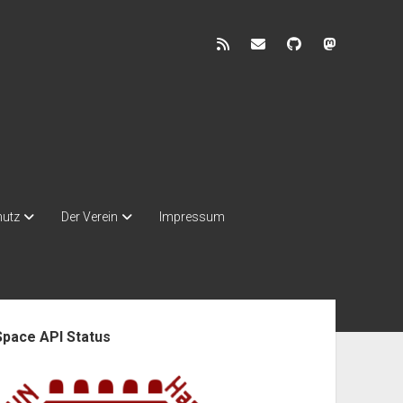
rss
discuss@lists.unhb.d
github
mastodon
hutz
Der Verein
Impressum
enleiste
Space API Status