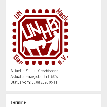
stellen
euch
unsere
Infrastruktur
zur
Verfuegung!
Aktueller Status:
Geschlossen
Aktueller Energiebedarf:
63 W
Status vom:
09.08.2026 06:11
Termine