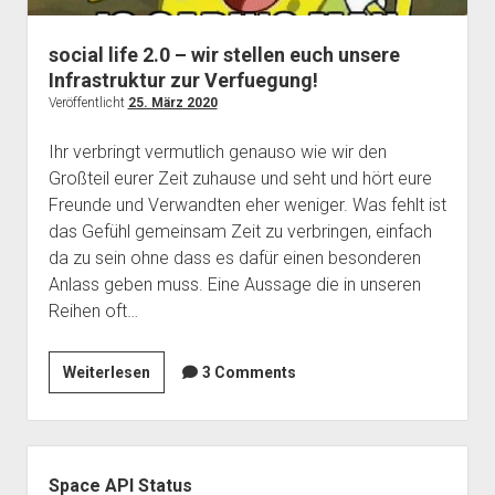
Mailingliste
open
Dienste und Datenschutz
dropdown
social life 2.0 – wir stellen euch unsere
Telefon
Webservices
open
Der Verein
menu
Infrastruktur zur Verfuegung!
dropdown
Datenschutzerklärung und Verfügbarkeit der Dienste
Satzung
Impressum
menu
Veröffentlicht
25. März 2020
Beitragsordnung
Ihr verbringt vermutlich genauso wie wir den
(Förder)Mitglied werden
Großteil eurer Zeit zuhause und seht und hört eure
Freunde und Verwandten eher weniger. Was fehlt ist
Spenden
das Gefühl gemeinsam Zeit zu verbringen, einfach
da zu sein ohne dass es dafür einen besonderen
Anlass geben muss. Eine Aussage die in unseren
Reihen oft…
social
Weiterlesen
3 Comments
life
2.0
–
Seitenleiste
wir
Space API Status