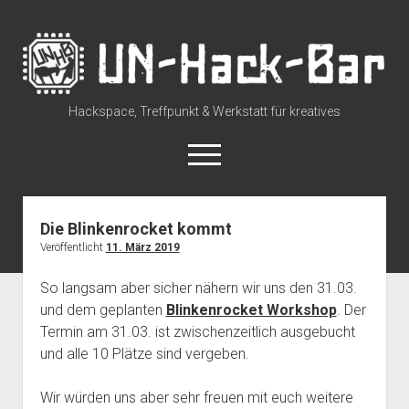
UN-
Hack-
Bar
Hackspace, Treffpunkt & Werkstatt für kreatives
open
menu
rss
discuss@lists.unhb.de
github
mastodon
Die Blinkenrocket kommt
Veröffentlicht
11. März 2019
Willkommen
open
Besuch uns
So langsam aber sicher nähern wir uns den 31.03.
dropdown
und dem geplanten
Blinkenrocket Workshop
. Der
Space Status – Offen/Geschlossen
open
Über die UN-Hack-Bar
menu
dropdown
Termin am 31.03. ist zwischenzeitlich ausgebucht
Anreise zum Space
Wer sind wir?
open
Kontakt
menu
und alle 10 Plätze sind vergeben.
dropdown
Tour durch den Hackspace
Chat und Instant Messaging
Termine
menu
Wir würden uns aber sehr freuen mit euch weitere
Tour durch den Hackspace (360°)
Social Media
CCC Unna