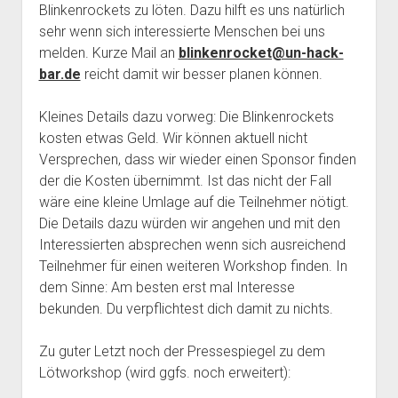
Blinkenrockets zu löten. Dazu hilft es uns natürlich
Mailingliste
open
Dienste und Datenschutz
sehr wenn sich interessierte Menschen bei uns
dropdown
Telefon
melden. Kurze Mail an
Webservices
blinkenrocket@un-hack-
open
Der Verein
menu
dropdown
bar.de
reicht damit wir besser planen können.
Datenschutzerklärung und Verfügbarkeit der Dienste
Satzung
Impressum
menu
Beitragsordnung
Kleines Details dazu vorweg: Die Blinkenrockets
kosten etwas Geld. Wir können aktuell nicht
(Förder)Mitglied werden
Versprechen, dass wir wieder einen Sponsor finden
Spenden
der die Kosten übernimmt. Ist das nicht der Fall
wäre eine kleine Umlage auf die Teilnehmer nötigt.
Die Details dazu würden wir angehen und mit den
Interessierten absprechen wenn sich ausreichend
Teilnehmer für einen weiteren Workshop finden. In
dem Sinne: Am besten erst mal Interesse
bekunden. Du verpflichtest dich damit zu nichts.
Zu guter Letzt noch der Pressespiegel zu dem
Lötworkshop (wird ggfs. noch erweitert):