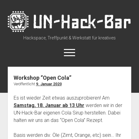
UN-
Hack-
Bar
Hackspace, Treffpunkt & Werkstatt für kreatives
open
menu
rss
discuss@lists.unhb.de
github
mastodon
Workshop “Open Cola”
Veröffentlicht
9. Januar 2020
Willkommen
open
Besuch uns
Es ist wieder Zeit etwas auszuprobieren! Am
dropdown
Samstag, 18. Januar ab 13 Uhr
werden wir in der
Space Status – Offen/Geschlossen
open
Über die UN-Hack-Bar
menu
dropdown
UN-Hack-Bar eigenen Cola Sirup herstellen. Dabei
Anreise zum Space
Wer sind wir?
open
Kontakt
menu
halten wir uns an das “Open Cola” Rezept.
dropdown
Tour durch den Hackspace
Chat und Instant Messaging
Termine
menu
Basis werden div. Öle (Zimt, Orange, etc) sein… Ihr
Tour durch den Hackspace (360°)
Social Media
CCC Unna