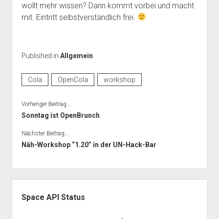
wollt mehr wissen? Dann kommt vorbei und macht
Mailingliste
open
Dienste und Datenschutz
mit. Eintritt selbstverständlich frei.
dropdown
Telefon
Webservices
open
Der Verein
menu
dropdown
Datenschutzerklärung und Verfügbarkeit der Dienste
Satzung
Impressum
menu
Published in
Allgemein
Beitragsordnung
(Förder)Mitglied werden
Cola
OpenCola
workshop
Spenden
Vorheriger Beitrag...
Sonntag ist OpenBrunch
Nächster Beitrag...
Näh-Workshop “1.20” in der UN-Hack-Bar
Seitenleiste
Space API Status