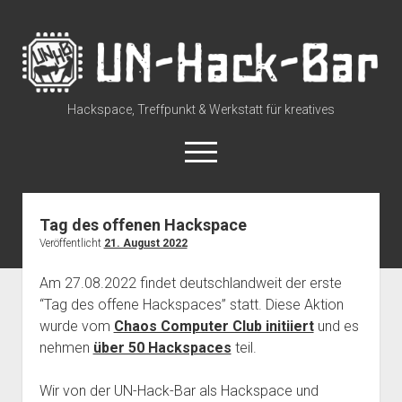
UN-
Hack-
Bar
Hackspace, Treffpunkt & Werkstatt für kreatives
open
menu
rss
discuss@lists.unhb.de
github
mastodon
Tag des offenen Hackspace
Veröffentlicht
21. August 2022
Willkommen
open
Besuch uns
Am 27.08.2022 findet deutschlandweit der erste
dropdown
“Tag des offene Hackspaces” statt. Diese Aktion
Space Status – Offen/Geschlossen
open
Über die UN-Hack-Bar
menu
dropdown
wurde vom
Chaos Computer Club initiiert
und es
Anreise zum Space
Wer sind wir?
open
Kontakt
menu
nehmen
über 50 Hackspaces
teil.
dropdown
Tour durch den Hackspace
Chat und Instant Messaging
Termine
menu
Wir von der UN-Hack-Bar als Hackspace und
Tour durch den Hackspace (360°)
Social Media
CCC Unna