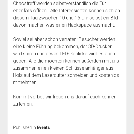
Chaostreff werden selbstverständlich die Tür
Mailingliste
open
Dienste und Datenschutz
ebenfalls öffnen. Alle Interessierten können sich an
dropdown
Telefon
diesem Tag zwischen 10 und 16 Uhr selbst ein Bild
Webservices
open
Der Verein
menu
dropdown
davon machen was einen Hackspace ausmacht.
Datenschutzerklärung und Verfügbarkeit der Dienste
Satzung
Impressum
menu
Beitragsordnung
Soviel sei aber schon verraten: Besucher werden
eine kleine Führung bekommen, der 3D-Drucker
(Förder)Mitglied werden
wird surren und etwas LED-Geblinke wird es auch
Spenden
geben. Alle die möchten können außerdem mit uns
zusammen einen kleinen Schlüsselanhänger aus
Holz auf dem Lasercutter schneiden und kostenlos
mitnehmen.
Kommt vorbei, wir freuen uns darauf euch kennen
zu lernen!
Published in
Events