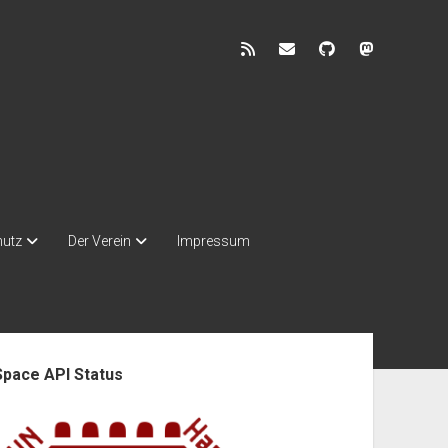
rss
discuss@lists.unhb.d
github
mastodon
hutz
Der Verein
Impressum
enleiste
Space API Status