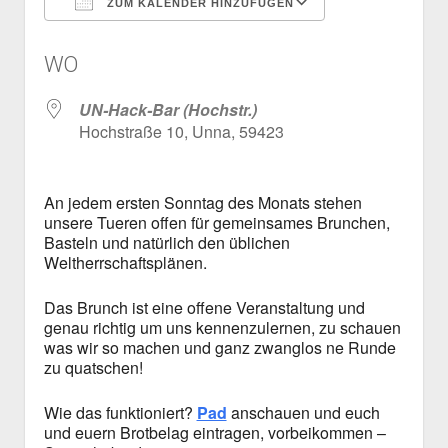
ZUM KALENDER HINZUFÜGEN
Mailingliste
open
Dienste und Datenschutz
ICS herunterladen
Google Kalen
dropdown
Telefon
Webservices
open
Der Verein
WO
menu
dropdown
Datenschutzerklärung und Verfügbarkeit der Dienste
Satzung
Impressum
menu
UN-Hack-Bar (Hochstr.)
Beitragsordnung
Hochstraße 10, Unna, 59423
(Förder)Mitglied werden
Spenden
An jedem ersten Sonntag des Monats stehen
unsere Tueren offen für gemeinsames Brunchen,
Basteln und natürlich den üblichen
Weltherrschaftsplänen.
Das Brunch ist eine offene Veranstaltung und
genau richtig um uns kennenzulernen, zu schauen
was wir so machen und ganz zwanglos ne Runde
zu quatschen!
Wie das funktioniert?
Pad
anschauen und euch
und euern Brotbelag eintragen, vorbeikommen –