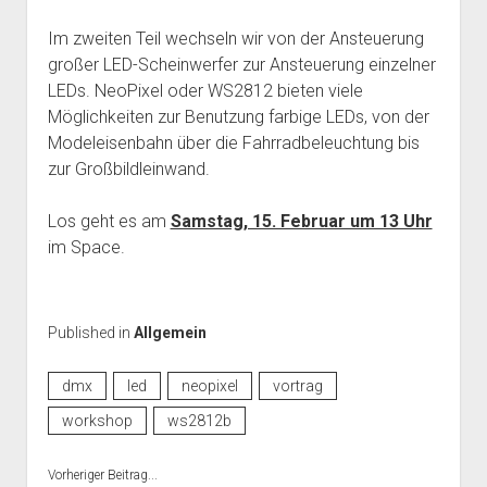
Mailingliste
open
Dienste und Datenschutz
Im zweiten Teil wechseln wir von der Ansteuerung
dropdown
Telefon
großer LED-Scheinwerfer zur Ansteuerung einzelner
Webservices
open
Der Verein
menu
dropdown
LEDs. NeoPixel oder WS2812 bieten viele
Datenschutzerklärung und Verfügbarkeit der Dienste
Satzung
Impressum
menu
Möglichkeiten zur Benutzung farbige LEDs, von der
Beitragsordnung
Modeleisenbahn über die Fahrradbeleuchtung bis
zur Großbildleinwand.
(Förder)Mitglied werden
Spenden
Los geht es am
Samstag, 15. Februar um 13 Uhr
im Space.
Published in
Allgemein
dmx
led
neopixel
vortrag
workshop
ws2812b
Vorheriger Beitrag...