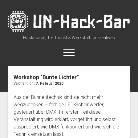
UN-
Hack-
Bar
Hackspace, Treffpunkt & Werkstatt für kreatives
open
menu
rss
discuss@lists.unhb.de
github
mastodon
Workshop “Bunte Lichter”
Veröffentlicht
7. Februar 2020
Willkommen
open
Besuch uns
Aus der Bühnentechnik sind sie nicht mehr
dropdown
wegzudenken – farbige LED-Scheinwerfer,
Space Status – Offen/Geschlossen
open
Über die UN-Hack-Bar
menu
dropdown
gesteuert über DMX. Im ersten Teil diese
Anreise zum Space
Wer sind wir?
open
Kontakt
menu
Veranstaltung wird erklärt, vorgeführt und selbst
dropdown
Tour durch den Hackspace
Chat und Instant Messaging
Termine
ausprobiert, wie DMX funktioniert und wie sich die
menu
Technik einsetzen lässt.
Tour durch den Hackspace (360°)
Social Media
CCC Unna