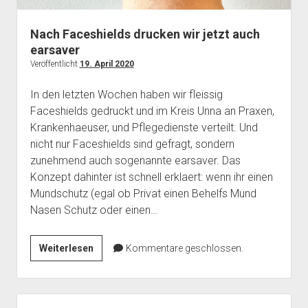
Mailingliste
open
Dienste und Datenschutz
dropdown
Nach Faceshields drucken wir jetzt auch
Telefon
Webservices
open
Der Verein
menu
earsaver
dropdown
Datenschutzerklärung und Verfügbarkeit der Dienste
Satzung
Impressum
menu
Veröffentlicht
19. April 2020
Beitragsordnung
In den letzten Wochen haben wir fleissig
(Förder)Mitglied werden
Faceshields gedruckt und im Kreis Unna an Praxen,
Krankenhaeuser, und Pflegedienste verteilt. Und
Spenden
nicht nur Faceshields sind gefragt, sondern
zunehmend auch sogenannte earsaver. Das
Konzept dahinter ist schnell erklaert: wenn ihr einen
Mundschutz (egal ob Privat einen Behelfs Mund
Nasen Schutz oder einen…
Nach
Weiterlesen
Kommentare geschlossen.
Faceshields
drucken
wir