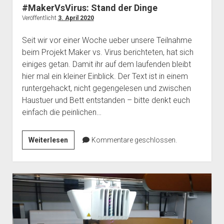
jetzt
#MakerVsVirus: Stand der Dinge
auch
Veröffentlicht
3. April 2020
earsaver
Seit wir vor einer Woche ueber unsere Teilnahme
beim Projekt Maker vs. Virus berichteten, hat sich
einiges getan. Damit ihr auf dem laufenden bleibt
hier mal ein kleiner Einblick. Der Text ist in einem
runtergehackt, nicht gegengelesen und zwischen
Haustuer und Bett entstanden – bitte denkt euch
einfach die peinlichen…
#MakerVsVirus:
Weiterlesen
Kommentare geschlossen.
Stand
der
Dinge