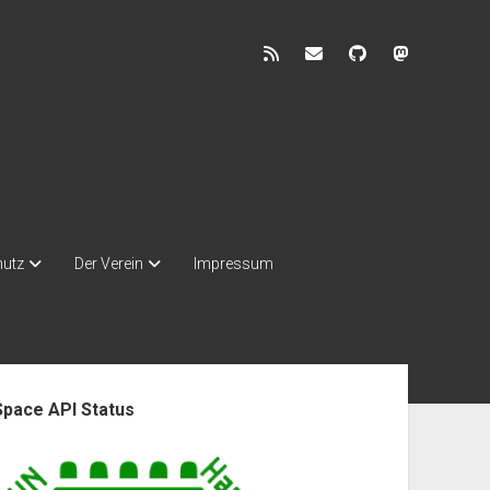
rss
discuss@lists.unhb.d
github
mastodon
hutz
Der Verein
Impressum
enleiste
Space API Status