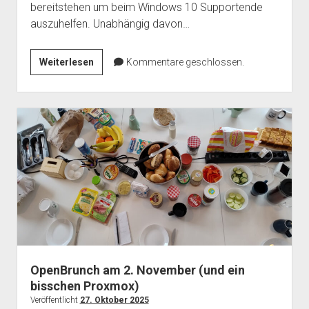
bereitstehen um beim Windows 10 Supportende
auszuhelfen. Unabhängig davon…
Handy-
Weiterlesen
Kommentare geschlossen.
und
PC-
Sprechstunde
sowie
EndOf10
OpenBrunch am 2. November (und ein
bisschen Proxmox)
Veröffentlicht
27. Oktober 2025