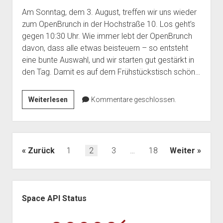
Am Sonntag, dem 3. August, treffen wir uns wieder
zum OpenBrunch in der Hochstraße 10. Los geht’s
gegen 10:30 Uhr. Wie immer lebt der OpenBrunch
davon, dass alle etwas beisteuern – so entsteht
eine bunte Auswahl, und wir starten gut gestärkt in
den Tag. Damit es auf dem Frühstückstisch schön…
OpenBrunch
Weiterlesen
Kommentare geschlossen.
am
Sonntag
3.
August
Seitennummerierung
Zurück
1
2
3
…
18
Weiter
der
Beiträge
Seitenleiste
Space API Status