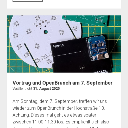
und
Handysprechstunde
im
September
mit
Windows
10
Schwerpunkt
Vortrag und OpenBrunch am 7. September
Veröffentlicht
31. August 2025
Am Sonntag, dem 7. September, treffen wir uns
wieder zum OpenBrunch in der Hochstraße 10.
Achtung: Dieses mal geht es etwas später
zwischen 11:00-11:30 los. Es empfiehlt sich also