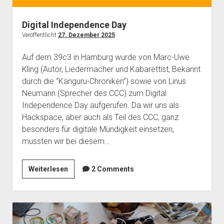
Mailingliste
open
Dienste und Datenschutz
dropdown
Digital Independence Day
Telefon
Webservices
open
Der Verein
menu
Veröffentlicht
27. Dezember 2025
dropdown
Datenschutzerklärung und Verfügbarkeit der Dienste
Satzung
Impressum
menu
Auf dem 39c3 in Hamburg wurde von Marc-Uwe
Beitragsordnung
Kling (Autor, Liedermacher und Kabarettist; Bekannt
(Förder)Mitglied werden
durch die “Känguru-Chroniken”) sowie von Linus
Neumann (Sprecher des CCC) zum Digital
Spenden
Independence Day aufgerufen. Da wir uns als
Hackspace, aber auch als Teil des CCC, ganz
besonders für digitale Mündigkeit einsetzen,
mussten wir bei diesem…
Digital
Weiterlesen
2 Comments
Independence
Day