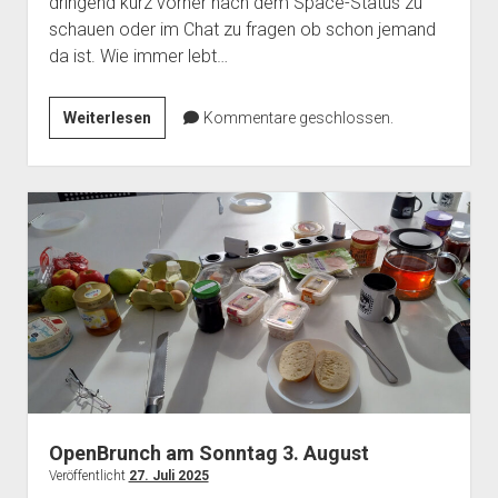
dringend kurz vorher nach dem Space-Status zu
schauen oder im Chat zu fragen ob schon jemand
da ist. Wie immer lebt…
Vortrag
Weiterlesen
Kommentare geschlossen.
und
OpenBrunch
am
7.
September
OpenBrunch am Sonntag 3. August
Veröffentlicht
27. Juli 2025