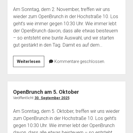
Am Sonntag, dem 2. November, treffen wir uns
wieder zum OpenBrunch in der Hochstraße 10. Los
geht’s wie immer gegen 10:30 Uhr. Wie immer lebt
der OpenBrunch davon, dass alle etwas beisteuern
– so entsteht eine bunte Auswahl, und wir starten
gut gestärkt in den Tag. Damit es auf dem…
OpenBrunch
Weiterlesen
Kommentare geschlossen.
am
2.
November
(und
OpenBrunch am 5. Oktober
ein
Veröffentlicht
30. September 2025
bisschen
Am Sonntag, dem 5. Oktober, treffen wir uns wieder
Proxmox)
zum OpenBrunch in der Hochstraße 10. Los geht’s
gegen 10:30 Uhr. Wie immer lebt der OpenBrunch
davon, dass alle etwas beisteuern – so entsteht