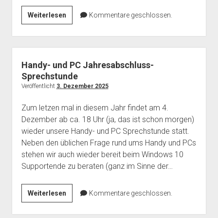
Dezember
Weiterlesen
Kommentare geschlossen.
OpenBrunch
und
“CTF”
–
Handy- und PC Jahresabschluss-
Capture
Sprechstunde
the
Veröffentlicht
3. Dezember 2025
Flag
Zum letzen mal in diesem Jahr findet am 4.
Dezember ab ca. 18 Uhr (ja, das ist schon morgen)
wieder unsere Handy- und PC Sprechstunde statt.
Neben den üblichen Frage rund ums Handy und PCs
stehen wir auch wieder bereit beim Windows 10
Supportende zu beraten (ganz im Sinne der…
Handy-
Weiterlesen
Kommentare geschlossen.
und
PC