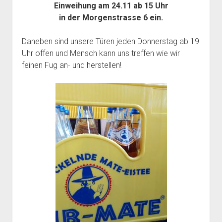
Einweihung am 24.11 ab 15 Uhr
Mailingliste
open
Dienste und Datenschutz
in der Morgenstrasse 6 ein.
dropdown
Telefon
Webservices
open
Der Verein
menu
dropdown
Daneben sind unsere Türen jeden Donnerstag ab 19
Datenschutzerklärung und Verfügbarkeit der Dienste
Satzung
Impressum
menu
Uhr offen und Mensch kann uns treffen wie wir
Beitragsordnung
feinen Fug an- und herstellen!
(Förder)Mitglied werden
Spenden