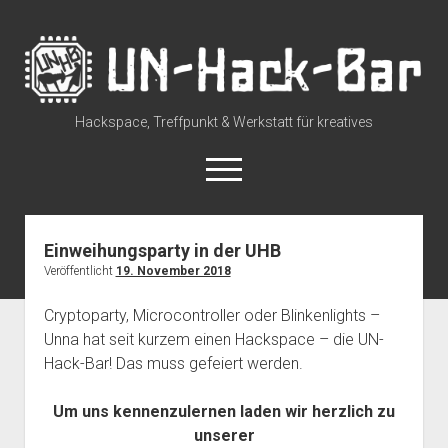
UN-
Hack-
Bar
Hackspace, Treffpunkt & Werkstatt für kreatives
open
menu
rss
discuss@lists.unhb.de
github
mastodon
Einweihungsparty in der UHB
Veröffentlicht
19. November 2018
Willkommen
open
Besuch uns
Cryptoparty, Microcontroller oder Blinkenlights –
dropdown
Unna hat seit kurzem einen Hackspace – die UN-
Space Status – Offen/Geschlossen
open
Über die UN-Hack-Bar
menu
dropdown
Hack-Bar! Das muss gefeiert werden.
Anreise zum Space
Wer sind wir?
open
Kontakt
menu
dropdown
Tour durch den Hackspace
Chat und Instant Messaging
Termine
Um uns kennenzulernen laden wir herzlich zu
menu
unserer
Tour durch den Hackspace (360°)
Social Media
CCC Unna